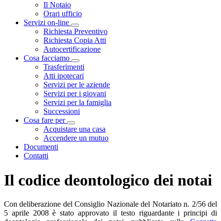
Visualizza menù di secondo livello
Il Notaio
Orari ufficio
Servizi on-line
Visualizza menù di secondo livello
Richiesta Preventivo
Richiesta Copia Atti
Autocertificazione
Cosa facciamo
Visualizza menù di secondo livello
Trasferimenti
Atti ipotecari
Servizi per le aziende
Servizi per i giovani
Servizi per la famiglia
Successioni
Cosa fare per
Visualizza menù di secondo livello
Acquistare una casa
Accendere un mutuo
Documenti
Contatti
Il codice deontologico dei notai
Con deliberazione del Consiglio Nazionale del Notariato n. 2/56 del
5 aprile 2008 è stato approvato il testo riguardante i principi di