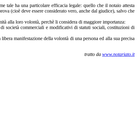
e tale ha una particolare efficacia legale: quello che il notaio attesta
na prova (cioè deve essere considerato vero, anche dal giudice), salvo che
formità alla loro volontà, perchè li considera di maggiore importanza:
di società commerciali e modificativi di statuti sociali, costituzioni di
la libera manifestazione della volontà di una persona ed alla sua precisa
tratto da
www.notariato.it