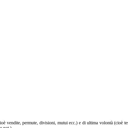
 (cioè vendite, permute, divisioni, mutui ecc.) e di ultima volontà (cioè t
e not.).