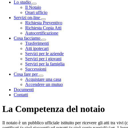
Lo studio
Visualizza menù di secondo livello
Il Notaio
Orari ufficio
Servizi on-line
Visualizza menù di secondo livello
Richiesta Preventivo
Richiesta Copia Atti
Autocertificazione
Cosa facciamo
Visualizza menù di secondo livello
Trasferimenti
Atti ipotecari
Servizi per le aziende
Servizi per i giovani
Servizi per la famiglia
Successioni
Cosa fare per
Visualizza menù di secondo livello
Acquistare una casa
Accendere un mutuo
Documenti
Contatti
La Competenza del notaio
Il notaio è un pubblico ufficiale istituito per ricevere gli atti tra vivi
certificati (e cioè riassunti) ed estratti (e cioè copie parziali) (art. 1 legg