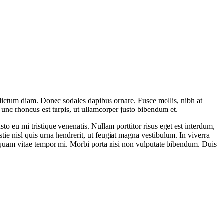
ar dictum diam. Donec sodales dapibus ornare. Fusce mollis, nibh at
. Nunc rhoncus est turpis, ut ullamcorper justo bibendum et.
o eu mi tristique venenatis. Nullam porttitor risus eget est interdum,
ie nisl quis urna hendrerit, ut feugiat magna vestibulum. In viverra
iquam vitae tempor mi. Morbi porta nisi non vulputate bibendum. Duis