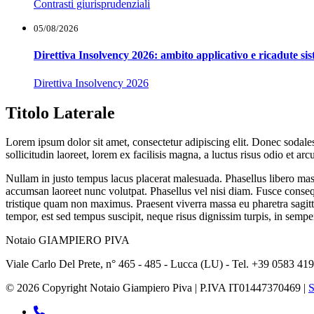
Contrasti giurisprudenziali
05/08/2026
Direttiva Insolvency 2026: ambito applicativo e ricadute si
Direttiva Insolvency 2026
Titolo Laterale
Lorem ipsum dolor sit amet, consectetur adipiscing elit. Donec sodales 
sollicitudin laoreet, lorem ex facilisis magna, a luctus risus odio et ar
Nullam in justo tempus lacus placerat malesuada. Phasellus libero mass
accumsan laoreet nunc volutpat. Phasellus vel nisi diam. Fusce consequ
tristique quam non maximus. Praesent viverra massa eu pharetra sagit
tempor, est sed tempus suscipit, neque risus dignissim turpis, in semper 
Notaio GIAMPIERO PIVA
Viale Carlo Del Prete, n° 465 - 485 - Lucca (LU) - Tel. +39 0583 4
© 2026 Copyright Notaio Giampiero Piva | P.IVA IT01447370469 |
S