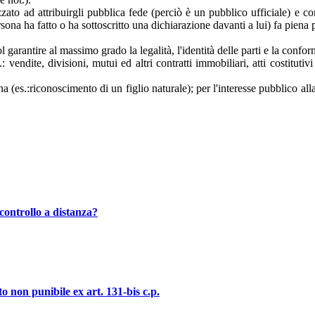
zzato ad attribuirgli pubblica fede (perciò è un pubblico ufficiale) e com
a persona ha fatto o ha sottoscritto una dichiarazione davanti a lui) fa pie
uol garantire al massimo grado la legalità, l'identità delle parti e la con
vendite, divisioni, mutui ed altri contratti immobiliari, atti costitutivi 
ona (es.:riconoscimento di un figlio naturale); per l'interesse pubblico al
controllo a distanza?
o non punibile ex art. 131-bis c.p.