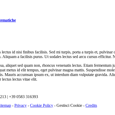
stematiche
lectus id nisi finibus facilisis. Sed mi turpis, porta a turpis et, pulvin
cu. Aliquam a facilisis purus. Ut sodales lectus sed arcu cursus efficitur
a, aliquet sed quam non, rhoncus venenatis lectus. Etiam fermentum just
at metus id elit tempus, eget pulvinar magna mattis. Suspendisse molest
tis. Mauris accumsan ipsum ex, ut interdum diam vulputate gravida. Al
lectus lectus vitae elit.
19213 | +39 0583 316393
itemap
-
Privacy
-
Cookie Policy
-
Gestisci Cookie
-
Credits